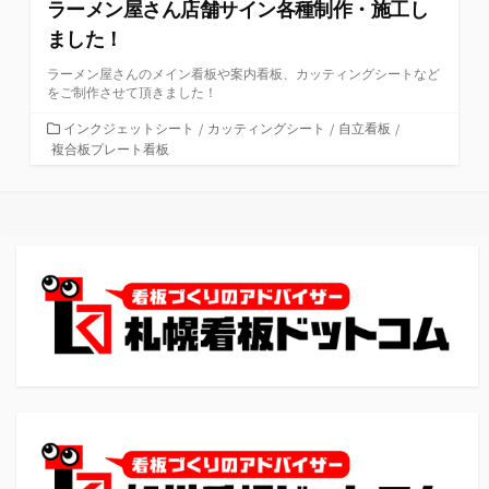
ラーメン屋さん店舗サイン各種制作・施工し
ました！
ラーメン屋さんのメイン看板や案内看板、カッティングシートなど
をご制作させて頂きました！
カ
インクジェットシート
/
カッティングシート
/
自立看板
/
テ
複合板プレート看板
ゴ
リ
ー