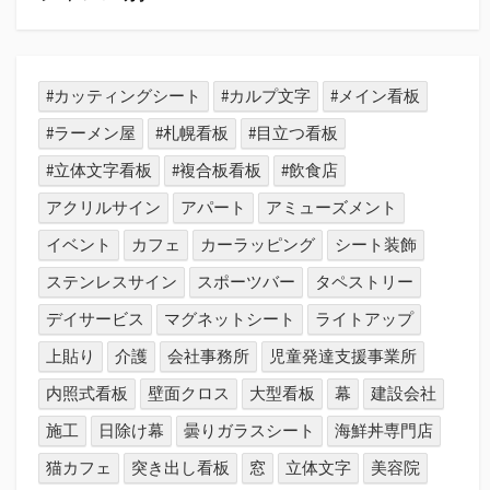
#カッティングシート
#カルプ文字
#メイン看板
#ラーメン屋
#札幌看板
#目立つ看板
#立体文字看板
#複合板看板
#飲食店
アクリルサイン
アパート
アミューズメント
イベント
カフェ
カーラッピング
シート装飾
ステンレスサイン
スポーツバー
タペストリー
デイサービス
マグネットシート
ライトアップ
上貼り
介護
会社事務所
児童発達支援事業所
内照式看板
壁面クロス
大型看板
幕
建設会社
施工
日除け幕
曇りガラスシート
海鮮丼専門店
猫カフェ
突き出し看板
窓
立体文字
美容院