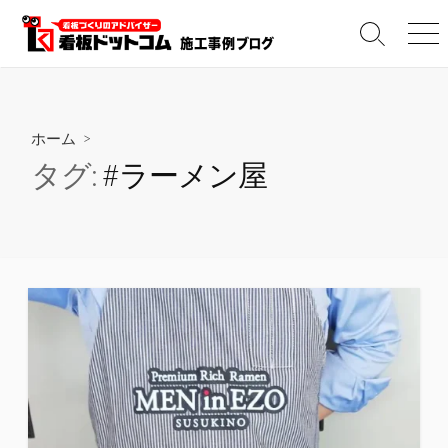
コ
ン
検
メ
テ
索
ニ
切
ュ
ン
り
ー
ツ
替
へ
え
ホーム
>
ス
タグ:
#ラーメン屋
キ
ッ
プ