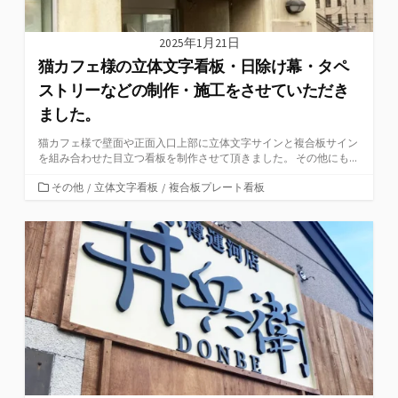
2025年1月21日
猫カフェ様の立体文字看板・日除け幕・タペ
ストリーなどの制作・施工をさせていただき
ました。
猫カフェ様で壁面や正面入口上部に立体文字サインと複合板サイン
を組み合わせた目立つ看板を制作させて頂きました。 その他にも...
カ
その他
/
立体文字看板
/
複合板プレート看板
テ
ゴ
リ
ー