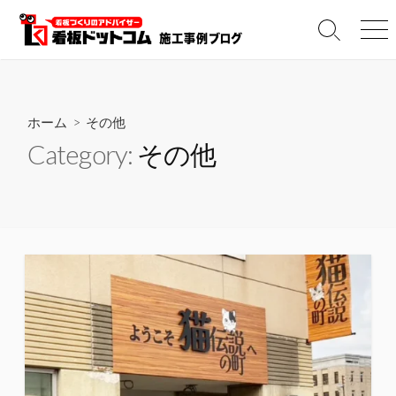
コ
ン
検
メ
テ
索
ニ
切
ュ
ン
り
ー
ツ
替
へ
え
ホーム
> その他
ス
Category:
その他
キ
ッ
プ