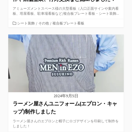
アミューズメントスペース様の大型看板（入口正面サインや案内看
板、塔屋看板、駐車場看板など/複合板プレート看板・シート装飾...
カ
シート装飾
/
その他
/
複合板プレート看板
テ
ゴ
リ
ー
2024年9月5日
ラーメン屋さんユニフォーム(エプロン・キャ
ップ)制作しました
ラーメン屋さんのエプロンと帽子にロゴデザインを印刷して制作を
しました！