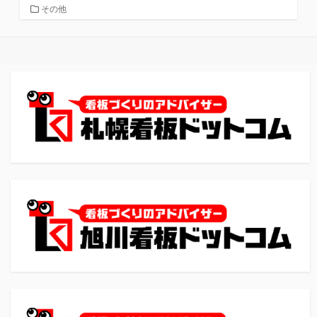
カ
その他
テ
ゴ
リ
ー