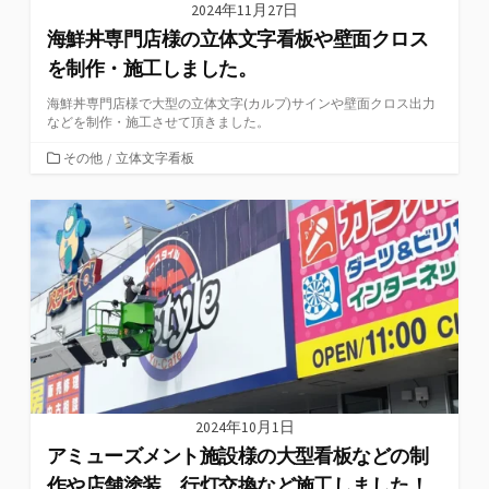
2024年11月27日
海鮮丼専門店様の立体文字看板や壁面クロス
を制作・施工しました。
海鮮丼専門店様で大型の立体文字(カルプ)サインや壁面クロス出力
などを制作・施工させて頂きました。
カ
その他
/
立体文字看板
テ
ゴ
リ
ー
2024年10月1日
アミューズメント施設様の大型看板などの制
作や店舗塗装、行灯交換など施工しました！