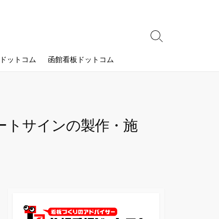
検
索
ドットコム
函館看板ドットコム
切
り
替
え
ートサインの製作・施