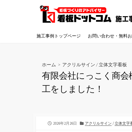
コ
ン
テ
ン
ツ
施工事例トップページ
お問い合わせ・無料お
へ
ス
キ
ッ
ホーム
>
アクリルサイン
/
立体文字看板
プ
有限会社にっこく商会
工をしました！
公
カ
2026年2月26日
アクリルサイン
/
立体文字
開
テ