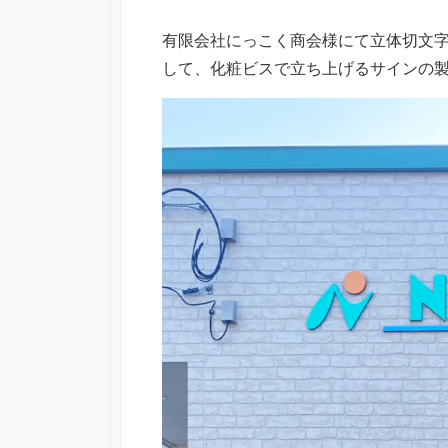
日
ゴ
リ
有限会社にっこく商会様にて立体切文字
ー
して、化粧ビスで立ち上げるサインの