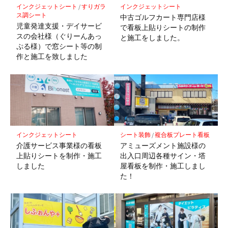
インクジェットシート
/
すりガラ
インクジェットシート
ス調シート
中古ゴルフカート専門店様
児童発達支援・デイサービ
で看板上貼りシートの制作
スの会社様（ぐりーんあっ
と施工をしました。
ぷる様）で窓シート等の制
作と施工を致しました
インクジェットシート
シート装飾
/
複合板プレート看板
介護サービス事業様の看板
アミューズメント施設様の
上貼りシートを制作・施工
出入口周辺各種サイン・塔
しました
屋看板を制作・施工しまし
た！