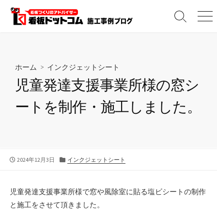
コ
ン
検
メ
テ
索
ニ
切
ュ
ン
り
ー
ツ
替
へ
え
ホーム
>
インクジェットシート
ス
児童発達支援事業所様の窓シ
キ
ッ
ートを制作・施工しました。
プ
公
カ
2024年12月3日
インクジェットシート
開
テ
日
ゴ
リ
児童発達支援事業所様で窓や風除室に貼る塩ビシートの制作
ー
と施工をさせて頂きました。