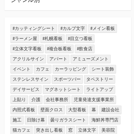
#カッティングシート
#カルプ文字
#メイン看板
#ラーメン屋
#札幌看板
#目立つ看板
#立体文字看板
#複合板看板
#飲食店
アクリルサイン
アパート
アミューズメント
イベント
カフェ
カーラッピング
シート装飾
ステンレスサイン
スポーツバー
タペストリー
デイサービス
マグネットシート
ライトアップ
上貼り
介護
会社事務所
児童発達支援事業所
内照式看板
壁面クロス
大型看板
幕
建設会社
施工
日除け幕
曇りガラスシート
海鮮丼専門店
猫カフェ
突き出し看板
窓
立体文字
美容院